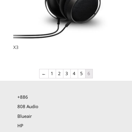
X3
←
1
2
3
4
5
6
+886
808 Audio
Blueair
HP